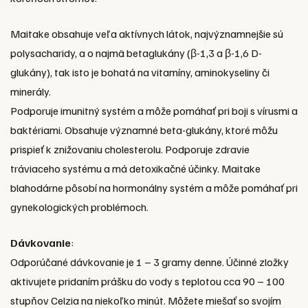
Maitake obsahuje veľa aktívnych látok, najvýznamnejšie sú
polysacharidy, a o najmä betaglukány (β-1,3 a β-1,6 D-
glukány), tak isto je bohatá na vitamíny, aminokyseliny či
minerály.
Podporuje imunitný systém a môže pomáhať pri boji s vírusmi a
baktériami. Obsahuje významné beta-glukány, ktoré môžu
prispieť k znižovaniu cholesterolu. Podporuje zdravie
tráviaceho systému a má detoxikačné účinky. Maitake
blahodárne pôsobí na hormonálny systém a môže pomáhať pri
gynekologických problémoch.
Dávkovanie
:
Odporúčané dávkovanie je 1 – 3 gramy denne. Účinné zložky
aktivujete pridaním prášku do vody s teplotou cca 90 – 100
stupňov Celzia na niekoľko minút. Môžete miešať so svojím