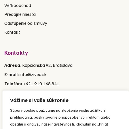
Veľkoobchod
Predajné miesta
Odstúpenie od zmluvy
Kontakt
Kontakty
Adresa:
Kopčianska 92, Bratislava
E-mail:
info@zivea.sk
Telefón:
+421 910 148 841
Pon-Pia:
9:00 – 16:00 (Prestávka 12:00-13:00)
Vážime si vaše súkromie
Súbory cookie používame na zlepšenie vášho zážitku z
prehliadania, poskytovanie prispôsobených reklám alebo
obsahu a analýzu našej návštevnosti. Kliknutím na „Prijať