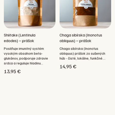
Shiitake (Lentinula
Chaga sibírska (Inonotus
edodes) – prášok
obliquus) – prášok
Posilňuje imunitný systém
Chaga sibírska (Inonotus
vysokým obsahom beta-
obliquus) prášok zo sušených
glukánov, podporuje zdravie
húb - čisté, lokálne, funkčné....
srdca a reguluje hladinu...
14,95
€
13,95
€