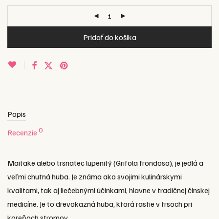
Pridať do košíka
Popis
0
Recenzie
Maitake alebo trsnatec lupenitý (Grifola frondosa), je jedlá a
veľmi chutná huba. Je známa ako svojimi kulinárskymi
kvalitami, tak aj liečebnými účinkami, hlavne v tradičnej čínskej
medicíne. Je to drevokazná huba, ktorá rastie v trsoch pri
koreňoch stromov.