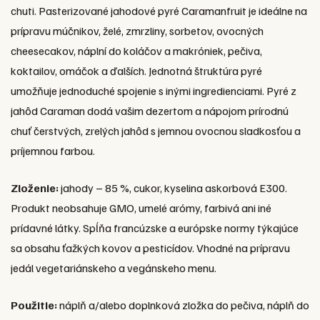
chuti. Pasterizované jahodové pyré Caramanfruit je ideálne na
prípravu múčnikov, želé, zmrzliny, sorbetov, ovocných
cheesecakov, náplní do koláčov a makróniek, pečiva,
koktailov, omáčok a ďalších. Jednotná štruktúra pyré
umožňuje jednoduché spojenie s inými ingredienciami. Pyré z
jahôd Caraman dodá vašim dezertom a nápojom prírodnú
chuť čerstvých, zrelých jahôd s jemnou ovocnou sladkosťou a
príjemnou farbou.
Zloženie:
jahody – 85 %, cukor, kyselina askorbová E300.
Produkt neobsahuje GMO, umelé arómy, farbivá ani iné
prídavné látky. Spĺňa francúzske a európske normy týkajúce
sa obsahu ťažkých kovov a pesticídov. Vhodné na prípravu
jedál vegetariánskeho a vegánskeho menu.
Použitie:
náplň a/alebo doplnková zložka do pečiva, náplň do