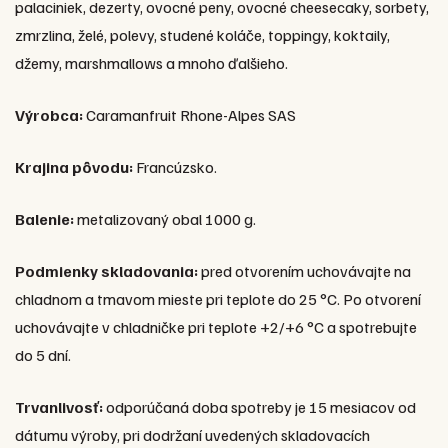
palaciniek, dezerty, ovocné peny, ovocné cheesecaky, sorbety,
zmrzlina, želé, polevy, studené koláče, toppingy, koktaily,
džemy, marshmallows a mnoho ďalšieho.
Výrobca:
Caramanfruit Rhone-Alpes SAS
Krajina pôvodu:
Francúzsko.
Balenie:
metalizovaný obal 1000 g.
Podmienky skladovania:
pred otvorením uchovávajte na
chladnom a tmavom mieste pri teplote do 25 °C. Po otvorení
uchovávajte v chladničke pri teplote +2/+6 °C a spotrebujte
do 5 dní.
Trvanlivosť:
odporúčaná doba spotreby je 15 mesiacov od
dátumu výroby, pri dodržaní uvedených skladovacích