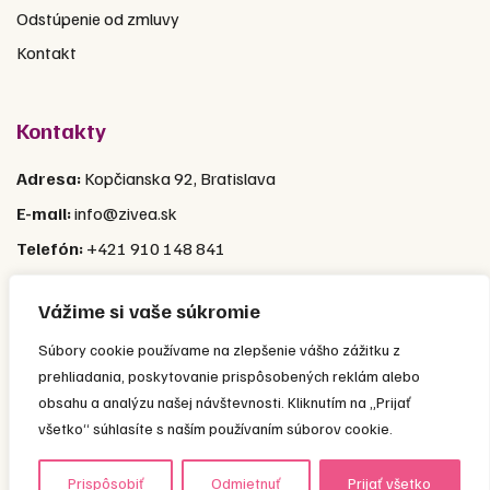
Odstúpenie od zmluvy
Kontakt
Kontakty
Adresa:
Kopčianska 92, Bratislava
E-mail:
info@zivea.sk
Telefón:
+421 910 148 841
Pon-Pia:
9:00 – 16:00 (Prestávka 12:00-13:00)
Vážime si vaše súkromie
Súbory cookie používame na zlepšenie vášho zážitku z
prehliadania, poskytovanie prispôsobených reklám alebo
obsahu a analýzu našej návštevnosti. Kliknutím na „Prijať
© 2026 ŽIVEA s.r.o.
všetko“ súhlasíte s naším používaním súborov cookie.
Prispôsobiť
Odmietnuť
Prijať všetko